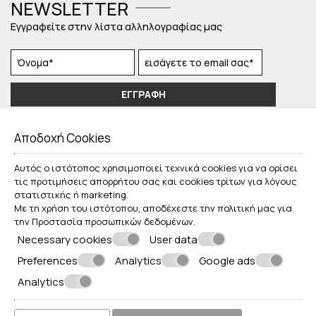
NEWSLETTER
Εγγραφείτε στην λίστα αλληλογραφίας μας
ΕΓΓΡΑΦΉ
ΕΞΕΡΕΥΝΉΣΤΕ
Αποδοχή Cookies
Γενικές πληροφορίες
Αυτός ο ιστότοπος χρησιμοποιεί τεχνικά cookies για να ορίσει
τις προτιμήσεις απορρήτου σας και cookies τρίτων για λόγους
στατιστικής ή marketing.
Με τη χρήση του ιστότοπου, αποδέχεστε την πολιτική μας για
© Powered by Marinet
την
Προστασία προσωπικών δεδομένων
.
︿
Necessary cookies
User data
Preferences
Analytics
Google ads
Analytics