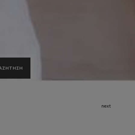
ΑΖΉΤΗΣΗ
next