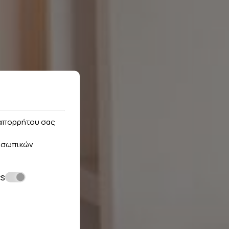
ς απορρήτου σας
οσωπικών
cs